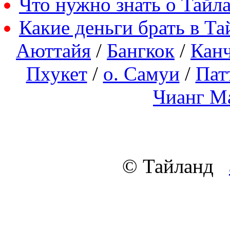
Что нужно знать о Тайл
Какие деньги брать в Та
Аюттайя
/
Бангкок
/
Кан
Пхукет
/
о. Самуи
/
Пат
Чианг М
© Тайланд