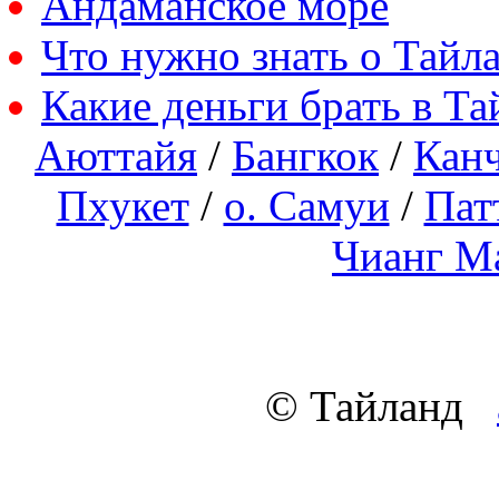
Андаманское море
Что нужно знать о Тайл
Какие деньги брать в Та
Аюттайя
/
Бангкок
/
Кан
Пхукет
/
о. Самуи
/
Пат
Чианг М
© Тайланд