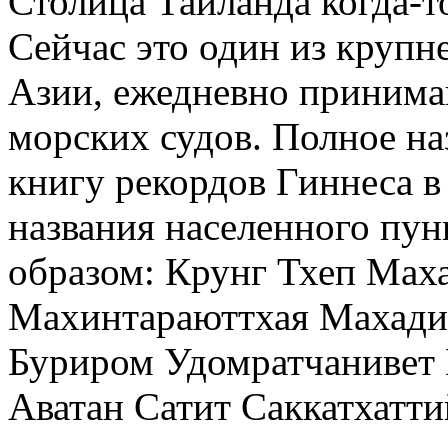
Столица Таиланда когда-т
Сейчас это один из круп
Азии, ежедневно принима
морских судов. Полное наз
книгу рекордов Гиннеса в
названия населенного пу
образом: Крунг Тхеп Мах
Махинтараюттхая Махади
Буриром Удомратчанивет
Аватан Сатит Саккатхатти