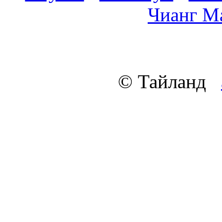
Чианг М
© Тайланд