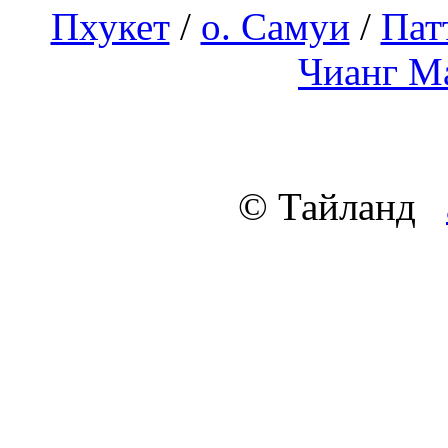
Пхукет
/
о. Самуи
/
Пат
Чианг М
© Тайланд