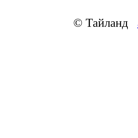
© Тайланд