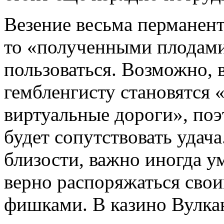
Везение весьма перманент
то «полученными плодами
пользоваться. Возможно, 
гембленгисту становятся 
виртуальные дороги», по
будет сопутствовать удача
близости, важно иногда у
верно распоряжаться сво
фишками. В казино Вулка