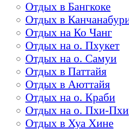
Отдых в Бангкоке
Отдых в Канчанабур
Отдых на Ко Чанг
Отдых на о. Пхукет
Отдых на о. Самуи
Отдых в Паттайя
Отдых в Аюттайя
Отдых на о. Краби
Отдых на о. Пхи-Пхи
Отдых в Хуа Хине