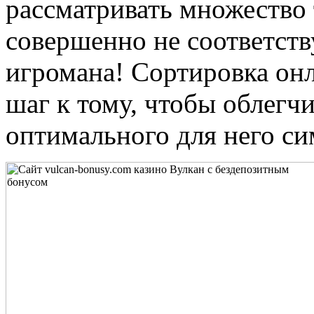
рассматривать множество 
совершенно не соответст
игромана! Сортировка онл
шаг к тому, чтобы облегч
оптимального для него си