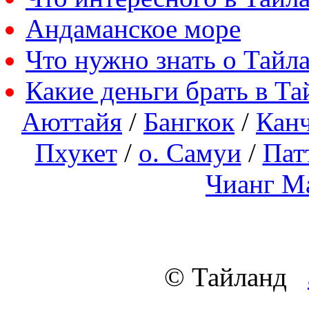
Андаманское море
Что нужно знать о Тайл
Какие деньги брать в Та
Аюттайя
/
Бангкок
/
Кан
Пхукет
/
о. Самуи
/
Пат
Чианг М
© Тайланд