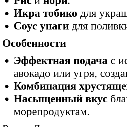
Рис
и
нори
.
Икра тобико
для украш
Соус унаги
для поливк
Особенности
Эффектная подача
с и
авокадо или угря, соз
Комбинация хрустяще
Насыщенный вкус
бла
морепродуктам.