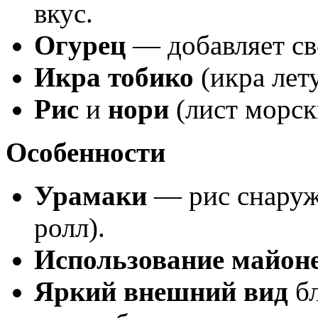
вкус.
Огурец
— добавляет св
Икра тобико
(икра лет
Рис
и
нори
(лист морск
Особенности
Урамаки
— рис снаруж
ролл).
Использование майон
Яркий внешний вид
бл