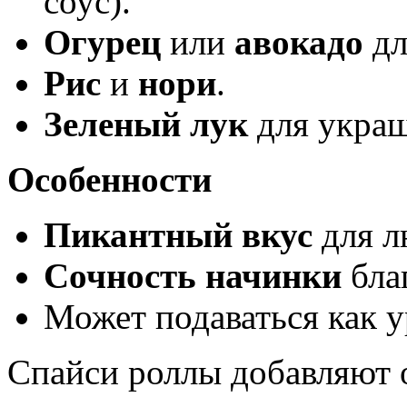
соус).
Огурец
или
авокадо
дл
Рис
и
нори
.
Зеленый лук
для украш
Особенности
Пикантный вкус
для л
Сочность начинки
благ
Может подаваться как 
Спайси роллы добавляют 