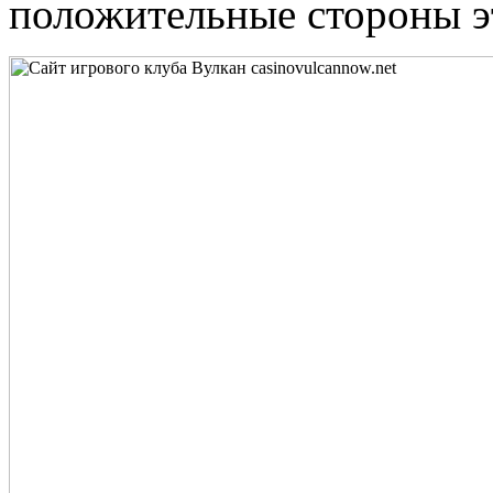
положительные стороны эт