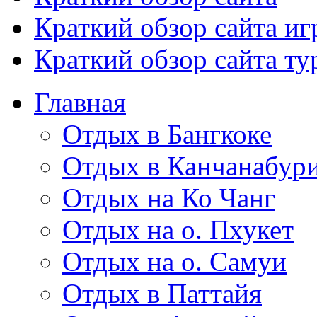
Краткий обзор сайта иг
Краткий обзор сайта тур
Главная
Отдых в Бангкоке
Отдых в Канчанабур
Отдых на Ко Чанг
Отдых на о. Пхукет
Отдых на о. Самуи
Отдых в Паттайя