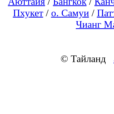
Аюттайя
/
Бангкок
/
Кан
Пхукет
/
о. Самуи
/
Пат
Чианг М
© Тайланд