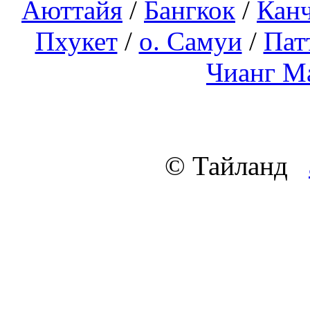
Аюттайя
/
Бангкок
/
Кан
Пхукет
/
о. Самуи
/
Пат
Чианг М
© Тайланд