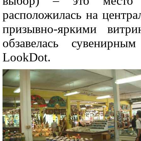
выбор) – это место 
расположилась на центра
призывно-яркими витри
обзавелась сувенирны
LookDot.