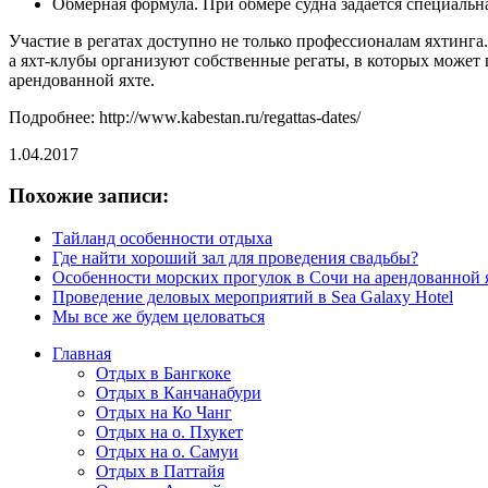
Обмерная формула. При обмере судна задается специальна
Участие в регатах доступно не только профессионалам яхтинг
а яхт-клубы организуют собственные регаты, в которых может 
арендованной яхте.
Подробнее: http://www.kabestan.ru/regattas-dates/
1.04.2017
Похожие записи:
Тайланд особенности отдыха
Где найти хороший зал для проведения свадьбы?
Особенности морских прогулок в Сочи на арендованной 
Проведение деловых мероприятий в Sea Galaxy Hotel
Мы все же будем целоваться
Главная
Отдых в Бангкоке
Отдых в Канчанабури
Отдых на Ко Чанг
Отдых на о. Пхукет
Отдых на о. Самуи
Отдых в Паттайя