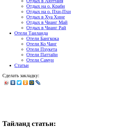
Отдых в Аюттайя
Отдых на о. Краби
Отдых на о. Пхи-Пхи
Отдых в Хуа Хине
Отдых в Чианг Май
Отдых в Чианг Рай
Отели Таиланда
Отели Бангкока
Отели Ко Чанг
Отели Пхукета
Отели Паттайи
Отели Самуи
Статьи
Сделать закладку:
Тайланд статьи: