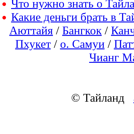
Что нужно знать о Тайл
Какие деньги брать в Та
Аюттайя
/
Бангкок
/
Кан
Пхукет
/
о. Самуи
/
Пат
Чианг М
© Тайланд