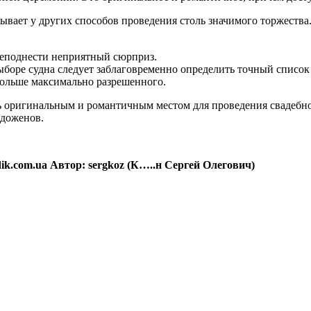
ывает у других способов проведения столь значимого торжества.
реподнести неприятный сюрприз.
ыборе судна следует заблаговременно определить точный списо
больше максимально разрешенного.
ень оригинальным и романтичным местом для проведения свадебн
одоженов.
ik.com.ua Автор: sergkoz (К…..н Сергей Олегович)