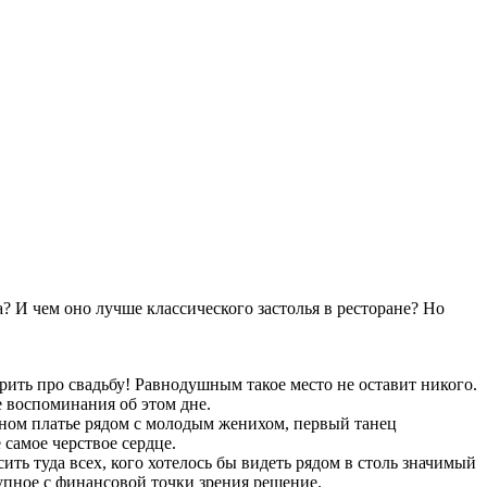
? И чем оно лучше классического застолья в ресторане? Но
рить про свадьбу! Равнодушным такое место не оставит никого.
е воспоминания об этом дне.
ежном платье рядом с молодым женихом, первый танец
 самое черствое сердце.
ить туда всех, кого хотелось бы видеть рядом в столь значимый
упное с финансовой точки зрения решение.