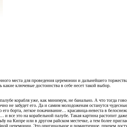
ычного места для проведения церемонии и дальнейшего торжества
ь какие ключевые достоинства в себе несет такой выбор.
палубе корабля уже, как минимум, не банально. А что тогда гово
точно не забудет его. Да и самим молодоженам останутся чудесны
н о его борта, легкое покачивание… красавица-невеста в белосн
 и все это на корабельной палубе. Такая картина растопит даже
бу на Кипре или в другом райском местечке, а тем более приглас
дебной церемонии. Это оригинальное и романтичное, причем дост