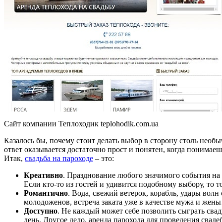
Сайт компании Теплоходик teplohodik.com.ua
Казалось бы, почему стоит делать выбор в сторону столь необ
ответ оказывается достаточно прост и понятен, когда понимаеш
Итак,
свадьба на пароходе
– это:
Креативно
. Празднование любого значимого события на 
Если кто-то из гостей и удивится подобному выбору, то 
Романтично
. Вода, свежий ветерок, корабль, удары вол
молодоженов, встреча заката уже в качестве мужа и жены…
Доступно
. Не каждый может себе позволить сыграть свадь
день. Другое дело, аренда парохода для проведения сва