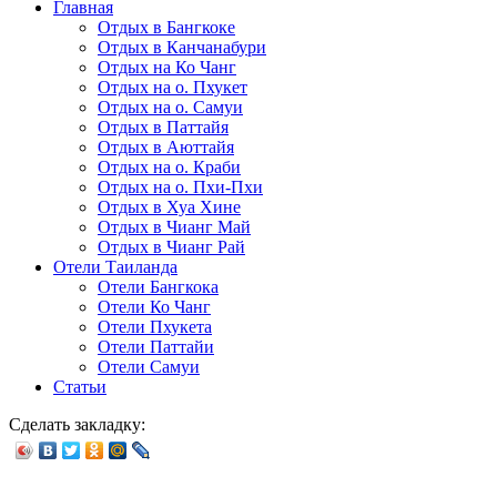
Главная
Отдых в Бангкоке
Отдых в Канчанабури
Отдых на Ко Чанг
Отдых на о. Пхукет
Отдых на о. Самуи
Отдых в Паттайя
Отдых в Аюттайя
Отдых на о. Краби
Отдых на о. Пхи-Пхи
Отдых в Хуа Хине
Отдых в Чианг Май
Отдых в Чианг Рай
Отели Таиланда
Отели Бангкока
Отели Ко Чанг
Отели Пхукета
Отели Паттайи
Отели Самуи
Статьи
Сделать закладку: