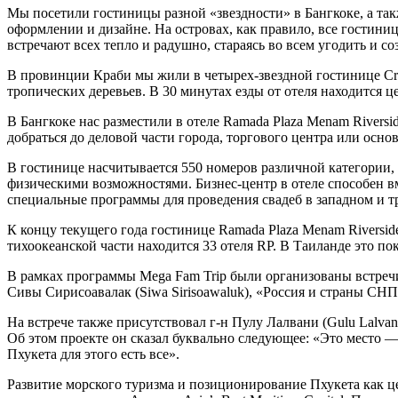
Мы посетили гостиницы разной «звездности» в Бангкоке, а та
оформлении и дизайне. На островах, как правило, все гостин
встречают всех тепло и радушно, стараясь во всем угодить и со
В провинции Краби мы жили в четырех-звездной гостинице Crab
тропических деревьев. В 30 минутах езды от отеля находится 
В Бангкоке нас разместили в отеле Ramada Plaza Menam Riversi
добраться до деловой части города, торгового центра или осн
В гостинице насчитывается 550 номеров различной категории,
физическими возможностями. Бизнес-центр в отеле способен вм
специальные программы для проведения свадеб в западном и тр
К концу текущего года гостинице Ramada Plaza Menam Riversid
тихоокеанской части находится 33 отеля RP. В Таиланде это по
В рамках программы Mega Fam Trip были организованы встречи
Сивы Сирисоавалак (Siwa Sirisoawaluk), «Россия и страны С
На встрече также присутствовал г-н Пулу Лалвани (Gulu Lalvan
Об этом проекте он сказал буквально следующее: «Это место — 
Пхукета для этого есть все».
Развитие морского туризма и позиционирование Пхукета как це