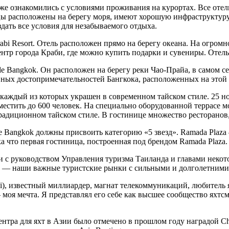
кже ознакомились с условиями проживания на курортах. Все оте
ицы расположены на берегу моря, имеют хорошую инфраструктуру
здать все условия для незабываемого отдыха.
i Resort. Отель расположен прямо на берегу океана. На огромн
центр города Краби, где можно купить подарки и сувениры. Отел
de Bangkok. Он расположен на берегу реки Чао-Прайа, в самом с
овных достопримечательностей Бангкока, расположенных на этой 
 каждый из которых украшен в современном тайском стиле. 25 
естить до 600 человек. На специально оборудованной террасе мо
адиционном тайском стиле. В гостинице множество ресторанов, 
e Bangkok должны присвоить категорию «5 звезд». Ramada Plaza
ка что первая гостиница, построенная под брендом Ramada Plaza.
 с руководством Управления туризма Таиланда и главами некот
НП — наши важные туристские рынки с сильными и долголетними
i), известный миллиардер, магнат телекоммуникаций, любитель ях
моя мечта. Я представлял его себе как высшее сообщество яхтсм
нтра для яхт в Азии было отмечено в прошлом году наградой Chr