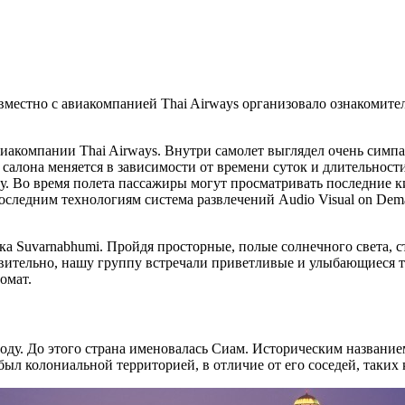
вместно с авиакомпанией Thai Airways организовало ознакомител
виакомпании Thai Airways. Внутри самолет выглядел очень симп
салона меняется в зависимости от времени суток и длительност
. Во время полета пассажиры могут просматривать последние к
оследним технологиям система развлечений Audio Visual on Dem
 Suvarnabhumi. Пройдя просторные, полые солнечного света, ст
йствительно, нашу группу встречали приветливые и улыбающиеся
омат.
оду. До этого страна именовалась Сиам. Историческим названием
был колониальной территорией, в отличие от его соседей, таких