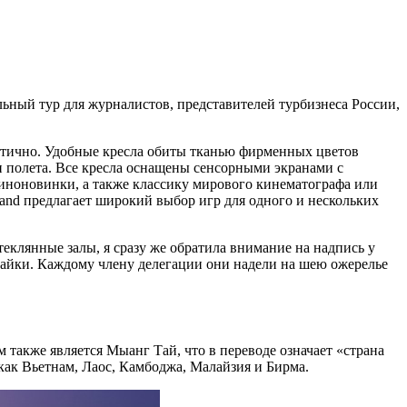
ьный тур для журналистов, представителей турбизнеса России,
атично.
Удобные кресла обиты тканью фирменных цветов
и полета. Все кресла оснащены сенсорными экранами с
иноновинки, а также классику мирового кинематографа или
and предлагает широкий выбор игр для одного и нескольких
еклянные залы, я сразу же обратила внимание на надпись у
 тайки. Каждому члену делегации они надели на шею ожерелье
 также является Мыанг Тай, что в переводе означает «страна
 как Вьетнам, Лаос, Камбоджа, Малайзия и Бирма.