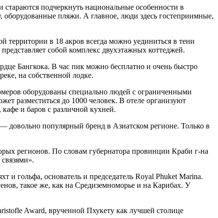
ли стараются подчеркнуть национальные особенности в
, оборудованные пляжи. А главное, люди здесь гостеприимные,
ой территории в 18 акров всегда можно уединиться в тени
ь представляет собой комплекс двухэтажных коттеджей.
ердце Бангкока. В час пик можно бесплатно и очень быстро
реке, на собственной лодке.
номеров оборудованы специально людей с ограниченными
жет разместиться до 1000 человек. В отеле организуют
кафе и баров с различной кухней.
 — довольно популярный бренд в Азиатском регионе. Только в
орых регионов. По словам губернатора провинции Краби г-на
 связями».
т и гольфа, основатель и председатель Royal Phuket Marina.
енов, такое же, как на Средиземноморье и на Карибах. У
istofle Award, врученной Пхукету как лучшей столице