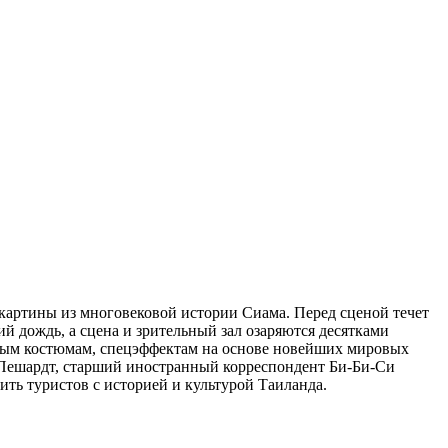
 картины из многовековой истории Сиама. Перед сценой течет
щий дождь, а сцена и зрительный зал озаряются десятками
чным костюмам, спецэффектам на основе новейших мировых
 Пешардт, старший иностранный корреспондент Би-Би-Си
ить туристов с историей и культурой Таиланда.