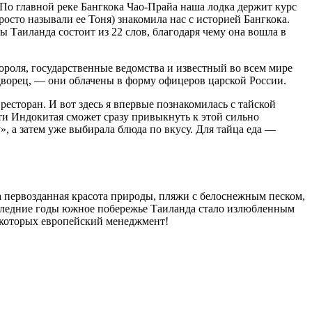
 По главной реке Бангкока Чао-Прайа наша лодка держит курс
осто называли ее Тоня) знакомила нас с историей Бангкока.
ы Таиланда состоит из 22 слов, благодаря чему она вошла в
ороля, государственные ведомства и известный во всем мире
дворец, — они облачены в форму офицеров царской России.
есторан. И вот здесь я впервые познакомилась с тайской
сти Индокитая сможет сразу привыкнуть к этой сильно
, а затем уже выбирала блюда по вкусу. Для тайца еда —
 первозданная красота природы, пляжи с белоснежным песком,
оследние годы южное побережье Таиланда стало излюбленным
з которых европейский менеджмент!