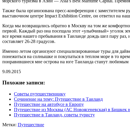
морского туризма в Азии — Asia’s Best Maritime Capital. Преми
Также была организована пресс-конференция с заместителем р
выставочном центре Impact Exhibition Centre, он ответил на н
Когда мы возвращались обратно в Москву на том же комфортном
первой. Каждый раз она посещала этот «улыбчивый» уголок зем
все время нашего пребывания в Таиланде дождь шел пару раз, и
составляет 26-28 градусов.
Именно летом организуют специализированные туры для дайвер
понежиться на солнышке и покупаться в теплом море в то врем
понравившиеся мне острова на юге Таиланда станут любимым ме
9.09.2015
Похожие записи:
Советы путешественнику
Сочинение на тему: Путешествие в Таиланд
Путешествие на автобусе в Европу
Путешествие из Москвы (АС Новоясеневская) в Бишкек н
Путешествие в Таиланд, советы туристу
Метки:
Путешествие