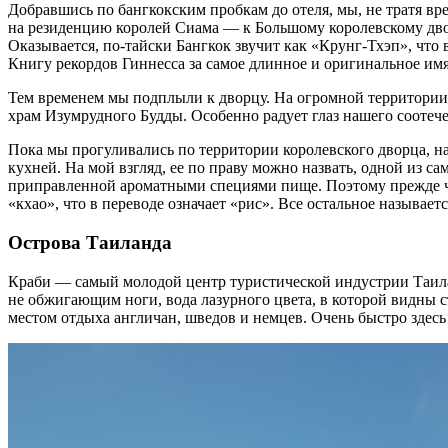
Добравшись по бангкокским пробкам до отеля, мы, не тратя вр
на резиденцию королей Сиама — к Большому королевскому дворц
Оказывается, по-тайски Бангкок звучит как «Крунг-Тхэп», что 
Книгу рекордов Гиннесса за самое длинное и оригинальное имя
Тем временем мы подплыли к дворцу. На огромной территории 
храм Изумрудного Будды. Особенно радует глаз нашего сооте
Пока мы прогуливались по территории королевского дворца, на
кухней. На мой взгляд, ее по праву можно назвать, одной из с
приправленной ароматными специями пище. Поэтому прежде чем
«кхао», что в переводе означает «рис». Все остальное называетс
Острова Таиланда
Краби — самый молодой центр туристической индустрии Таилан
не обжигающим ноги, вода лазурного цвета, в которой видны
местом отдыха англичан, шведов и немцев. Очень быстро здес