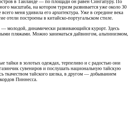
остров в Таиланде — по площади он равен Сингапуру. По
ного масштаба, на котором туризм развивается уже около 30
сего меня удивила его архитектура. Уже в середине века
ие отели построены в китайско-португальском стиле.
 — молодой, динамически развивающийся курорт. Здесь
аными пляжами. Можно заниматься дайвингом, альпинизмом,
ые тайки в золотых одеждах, терпеливо и с радостью они
магазинчик сувениров и послушать национальную тайскую
ась ткачеством тайского шелка, в другом — добыванием
екордов Пиннесса.