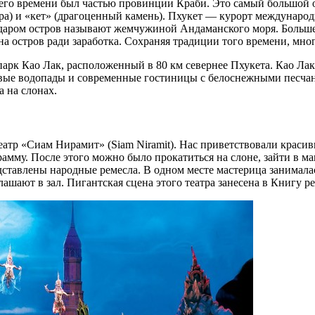
его времени был частью провинции Краби. Это самый большой 
ора) и «кет» (драгоценный камень). Пхукет — курорт международ
даром остров называют жемчужиной Андаманского моря. Больше в
а остров ради заработка. Сохраняя традиции того времени, мног
к Као Лак, расположенный в 80 км севернее Пхукета. Као Лак
сивые водопады и современные гостиницы с белоснежными песч
а на слонах.
атр «Сиам Нирамит» (Siam Niramit). Нас приветствовали красив
амму. После этого можно было прокатиться на слоне, зайти в 
едставлены народные ремесла. В одном месте мастерица занимал
ашают в зал. Пигантская сцена этого театра занесена в Книгу р