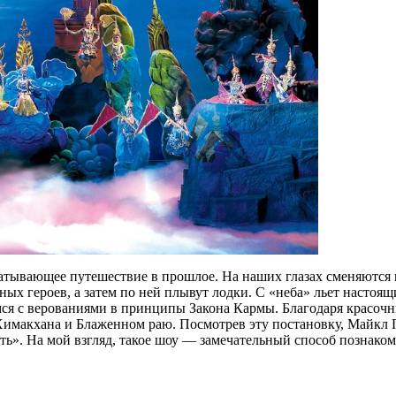
хватывающее путешествие в прошлое. На наших глазах сменяются
вных героев, а затем по ней плывут лодки. С «неба» льет настоя
имся с верованиями в принципы Закона Кармы. Благодаря красо
Химакхана и Блаженном раю. Посмотрев эту постановку, Майкл
ть». На мой взгляд, такое шоу — замечательный способ познаком