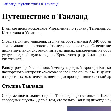
Тайланд, путешествия в Таиланд
Путешествие в Таиланд
В начале июня московское Управление по туризму Таиланда со
Казахстана и Украины.
Я была приятно удивлена, ступив на борт лайнера А-340-600 а
авиакомпании — розового, фиолетового и желтого. Освещение 
индивидуальной системой интерактивных развлечений на борту
уснуть под любимую мелодию. Кроме того, разработанная по п
участников.
Рано утром прибыли в новый международный аэропорт Бангкока
паспортного контроля: «Welcome to the Land of Smiles». И де
из красивых экзотических цветов, распространявших легкий ар
Столица Таиланда
Современное название страны Таиланд введено только в 1939 г
свободных людей». Дело в том, что только Таиланд никогда не 