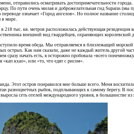
емени, отправились осматривать достопримечательности города.
у. По пути очень милая и доброжелательная гид Suparas (мы пр
в переводе означает «Город ангелов». Но полное название столиц
 в мире.
в 218 тыс. кв. метров расположилась действующая резиденция к
чественника внешний вид гвардейцев, охраняющих королевский 
ступило время обеда. Мы отправляемся в близлежащий морской р
амых острых. Как нам сказали, даже не каждый житель другой ча
 сразу начать есть, я осторожно пробовала «всего понемножку»
я «кап кхао», или «то, что едят с рисом».
да. Этот остров понравился мне больше всего. Меня восхитила
 стаи разноцветных рыбок, подплывающих к самому берегу. В п
ь выросла сеть отелей международного уровня, в большинстве и