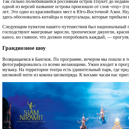
Так сильно полюбившийся россиянам остров Пхукет до недавн
одной из версий название острова произошло от слов «пху» (г
лет. Это одно из красивейших мест в Юго-Восточной Азии. Не
здесь обосновались китайцы и португальцы, которые прибыли н
Следующим пунктом нашего путешествия был национальный пар
господствуют мангровые заросли, тропические джунгли, кра
каноэ, но главное, что должен попробовать каждый, — прогулк
Грандиозное шоу
Возвращаемся в Бангкок. По программе, вечером мы пошли в те
фотографировались со всеми желающими. Ужин входит в прогр
музыку. На территории театра есть удивительный парк, где пр
шелковой нити из кокона шелкопряда. К восьми часам нас пригл