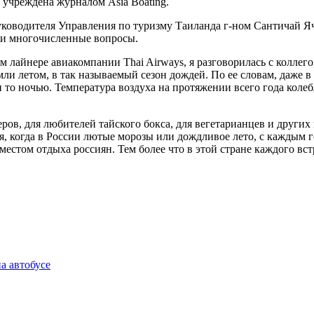
я учреждена журналом Asia Boating.
уководителя Управления по туризму Таиланда г-ном Сантичай Ячо
аши многочисленные вопросы.
 лайнере авиакомпании Thai Airways, я разговорилась с коллего
ли летом, в так называемый сезон дождей. По ее словам, даже в
 то ночью. Температура воздуха на протяжении всего года колеб
ов, для любителей тайского бокса, для вегетарианцев и других
я, когда в России лютые морозы или дождливое лето, с каждым г
стом отдыха россиян. Тем более что в этой стране каждого вст
а автобусе