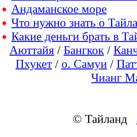
Андаманское море
Что нужно знать о Тайл
Какие деньги брать в Та
Аюттайя
/
Бангкок
/
Кан
Пхукет
/
о. Самуи
/
Пат
Чианг М
© Тайланд