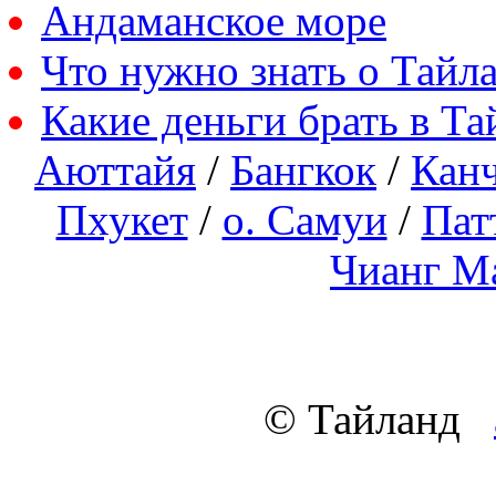
Андаманское море
Что нужно знать о Тайл
Какие деньги брать в Та
Аюттайя
/
Бангкок
/
Кан
Пхукет
/
о. Самуи
/
Пат
Чианг М
© Тайланд