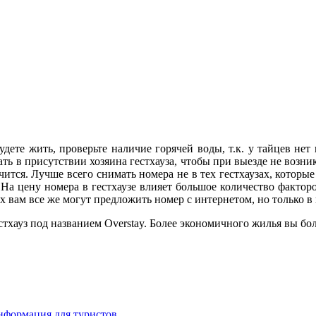
удете жить, проверьте наличие горячей воды, т.к. у тайцев не
ть в присутствии хозяина гестхауза, чтобы при выезде не возни
нчится. Лучше всего снимать номера не в тех гестхаузах, которы
. На цену номера в гестхаузе влияет большое количество фактор
х вам все же могут предложить номер с интернетом, но только в
тхауз под названием Overstay. Более экономичного жилья вы бол
информация для туристов