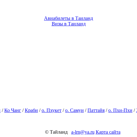
Авиабилеты в Таиланд
Визы в Таиланд
и
/
Ко Чанг
/
Краби
/
о. Пхукет
/
о. Самуи
/
Паттайя
/
о. Пхи-Пхи
/
© Тайланд
a-lrn@ya.ru
Карта сайта