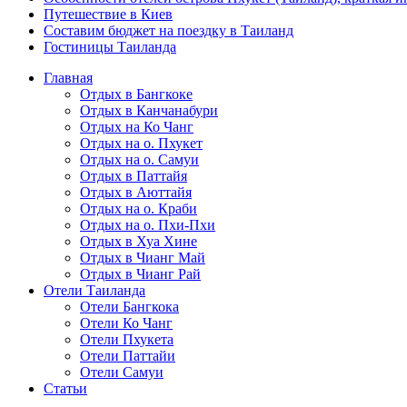
Путешествие в Киев
Составим бюджет на поездку в Таиланд
Гостиницы Таиланда
Главная
Отдых в Бангкоке
Отдых в Канчанабури
Отдых на Ко Чанг
Отдых на о. Пхукет
Отдых на о. Самуи
Отдых в Паттайя
Отдых в Аюттайя
Отдых на о. Краби
Отдых на о. Пхи-Пхи
Отдых в Хуа Хине
Отдых в Чианг Май
Отдых в Чианг Рай
Отели Таиланда
Отели Бангкока
Отели Ко Чанг
Отели Пхукета
Отели Паттайи
Отели Самуи
Статьи